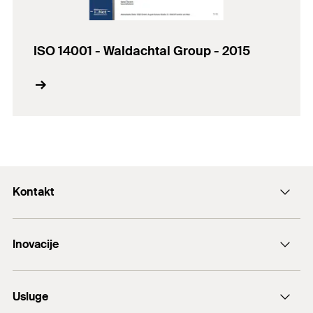
ISO 14001 - Waldachtal Group - 2015
Kontakt
+43 (0) 2252 53730-0
Inovacije
E-Mail
DuoLine
Usluge
Sidreni vijak FAZ II