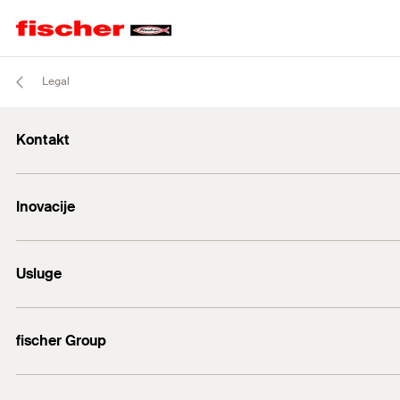
Legal
Kontakt
+43 (0) 2252 53730-0
Inovacije
E-Mail
DuoLine
Usluge
Sidreni vijak FAZ II
Tehnički savjet
fischer Group
fischer Consulting